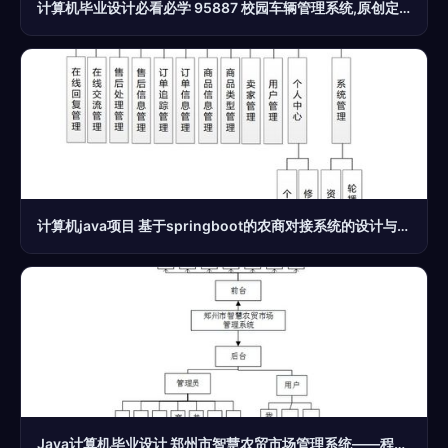
计算机毕业设计必看必学 95887 校园车辆管理系统,原创定制程序, java php python 小程序 文案全套 毕设成品等
计算机java项目 基于springboot的农商对接系统的设计与实现
Java计算机毕业设计 郑州市智慧农贸市场管理系统——程序、论文与部署的计算机系统服务实践