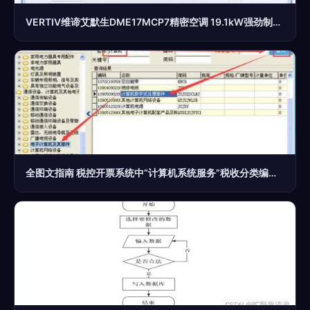
VERTIV维谛艾默生DME17MCP7精密空调 19.1kW强劲制冷，打造高效稳定的机房环境
全图文指南 税控开票系统中“计算机系统服务”税收分类编码操作手册