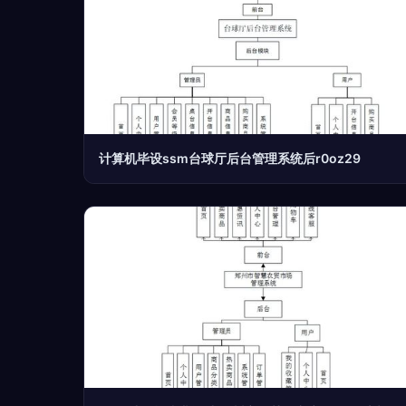
计算机毕设ssm台球厅后台管理系统后r0oz29