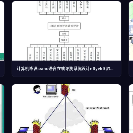
计算机毕设ssmc语言在线评测系统设计n9yvk9 独有 附源码