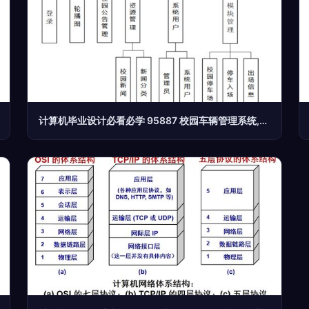
计算机毕业设计必看必学 95887 校园车辆管理系统,原创定制程序, java php python 小程序 文案全套 毕设成品等