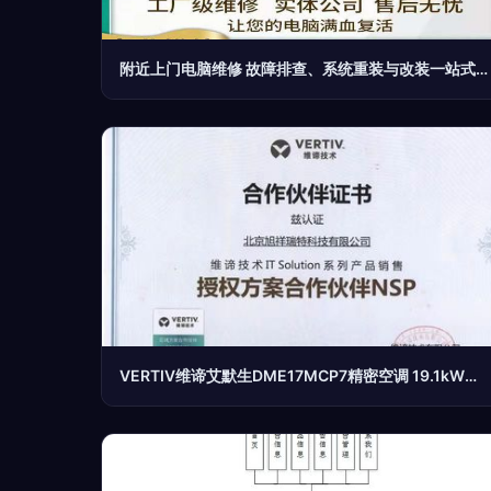
附近上门电脑维修 故障排查、系统重装与改装一站式服务全攻略
VERTIV维谛艾默生DME17MCP7精密空调 19.1kW强劲制冷，打造高效稳定的机房环境