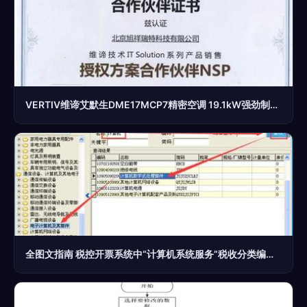
VERTIV维谛艾默生DME17MCP7精密空调 19.1kW强劲制冷，打造高效稳定的机房环境
全图文指南 税控开票系统中“计算机系统服务”税收分类编码操作手册