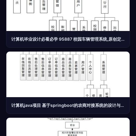
计算机毕业设计必看必学 95887 校园车辆管理系统,原创定制程序, java php python 小程序 文案全套 毕设成品等
计算机java项目 基于springboot的农商对接系统的设计与实现